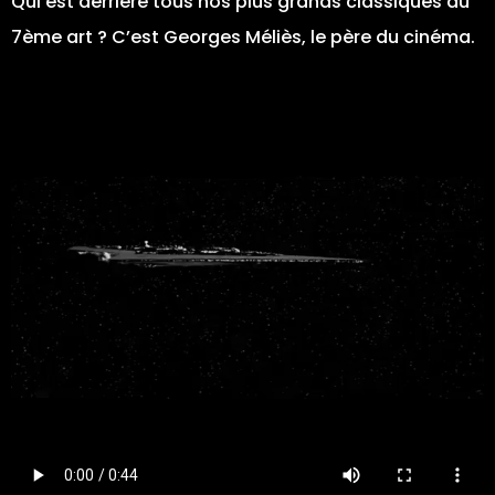
Qui est derrière tous nos plus grands classiques du
7ème art ? C’est Georges Méliès, le père du cinéma.