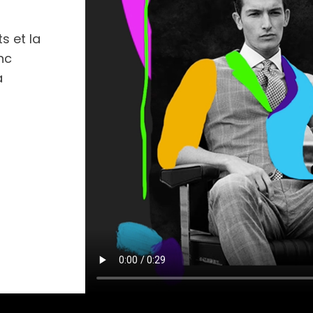
s et la
nc
a