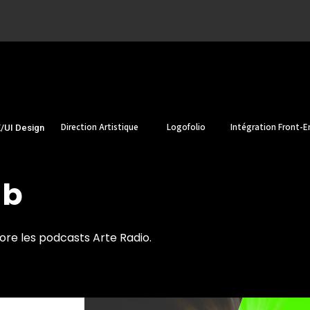
Direction Artistique
Logofolio
Intégration Front-E
/UI Design
ub
core
les podcasts Arte Radio.